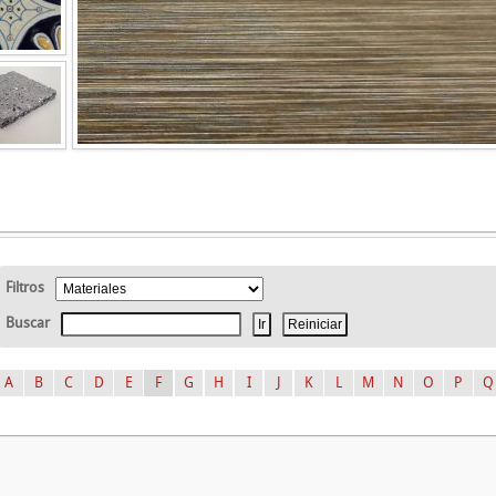
Filtros
Buscar
A
B
C
D
E
F
G
H
I
J
K
L
M
N
O
P
Q