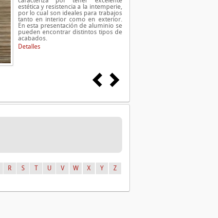
caracteriza por tener excelente
estética y resistencia a la intemperie,
por lo cual son ideales para trabajos
tanto en interior como en exterior.
En esta presentación de aluminio se
pueden encontrar distintos tipos de
acabados.
Detalles
R
S
T
U
V
W
X
Y
Z