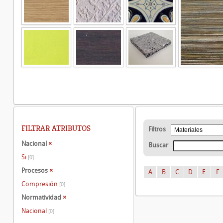
FILTRAR ATRIBUTOS
Filtros
Nacional
×
Buscar
Si
[0]
Procesos
×
A
B
C
D
E
F
Compresión
[0]
Normatividad
×
Nacional
[0]