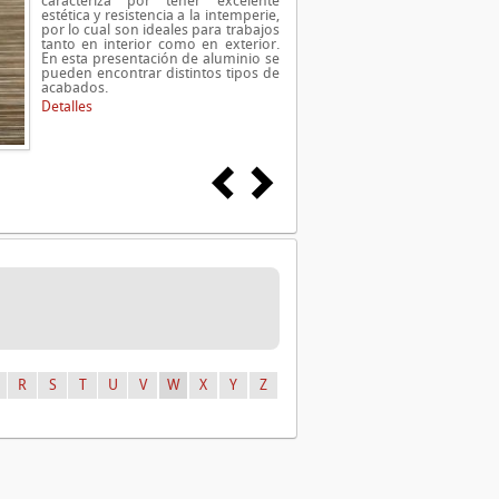
caracteriza por tener excelente
estética y resistencia a la intemperie,
por lo cual son ideales para trabajos
tanto en interior como en exterior.
En esta presentación de aluminio se
pueden encontrar distintos tipos de
acabados.
Detalles
R
S
T
U
V
W
X
Y
Z