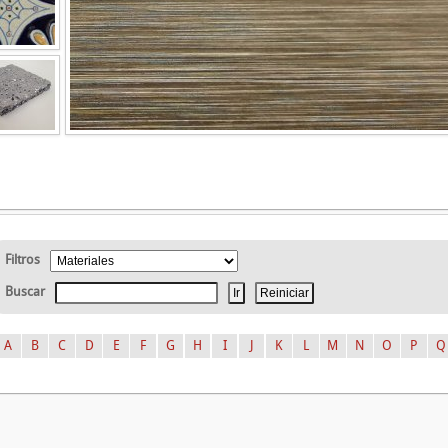
Filtros
Buscar
A
B
C
D
E
F
G
H
I
J
K
L
M
N
O
P
Q