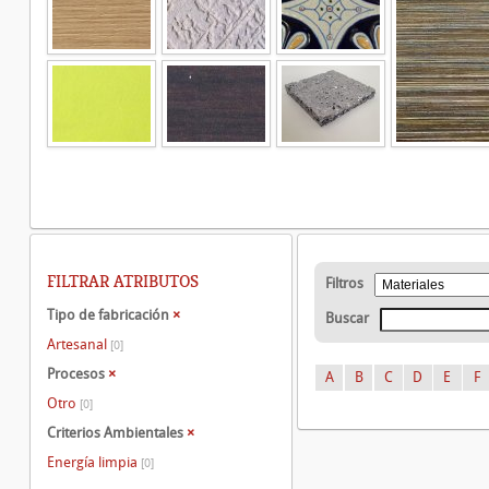
FILTRAR ATRIBUTOS
Filtros
Tipo de fabricación
×
Buscar
Artesanal
[0]
Procesos
×
A
B
C
D
E
F
Otro
[0]
Criterios Ambientales
×
Energía limpia
[0]