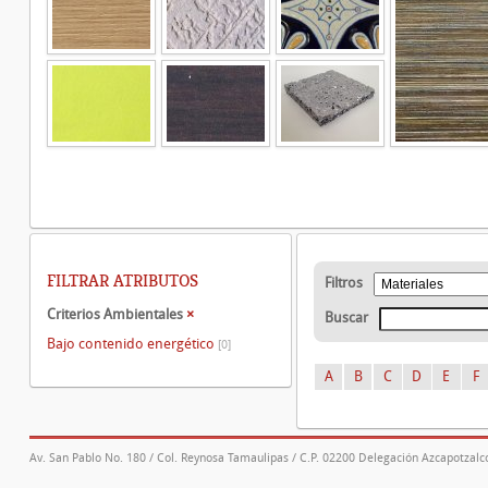
FILTRAR ATRIBUTOS
Filtros
Criterios Ambientales
×
Buscar
Bajo contenido energético
[0]
A
B
C
D
E
F
Av. San Pablo No. 180 / Col. Reynosa Tamaulipas / C.P. 02200 Delegación Azcapotzalco