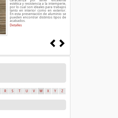
caracteriza por tener excelente
estética y resistencia a la intemperie,
por lo cual son ideales para trabajos
tanto en interior como en exterior.
En esta presentación de aluminio se
pueden encontrar distintos tipos de
acabados.
Detalles
R
S
T
U
V
W
X
Y
Z