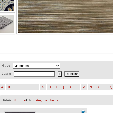
Filtros
Buscar
A
B
C
D
E
F
G
H
I
J
K
L
M
N
O
P
Q
Orden
Nombre
Categoría
Fecha