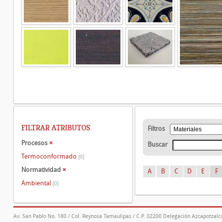
FILTRAR ATRIBUTOS
Filtros
Procesos
×
Buscar
Termoconformado
[0]
Normatividad
×
A
B
C
D
E
F
Ambiental
[0]
Av. San Pablo No. 180 / Col. Reynosa Tamaulipas / C.P. 02200 Delegación Azcapotzalco