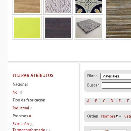
FILTRAR ATRIBUTOS
Filtros
Nacional
Buscar
No
[1]
Tipo de fabricación
A
B
C
D
E
F
Industrial
[1]
Procesos
×
Orden
Nombre
Cat
Extrusión
[1]
Termoconformado
[1]