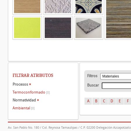
FILTRAR ATRIBUTOS
Filtros
Procesos
×
Buscar
Termoconformado
[0]
Normatividad
×
A
B
C
D
E
F
Ambiental
[0]
Av. San Pablo No. 180 / Col. Reynosa Tamaulipas / C.P. 02200 Delegación Azcapotzalco