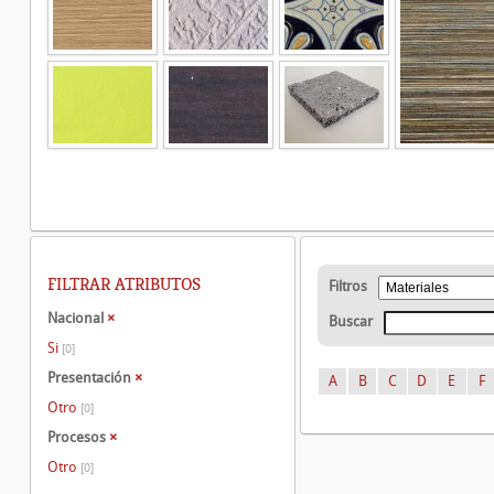
FILTRAR ATRIBUTOS
Filtros
Nacional
×
Buscar
Si
[0]
Presentación
×
A
B
C
D
E
F
Otro
[0]
Procesos
×
Otro
[0]