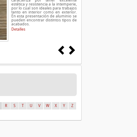
caracteriza por tener excelente
estética y resistencia a la intemperie,
por lo cual son ideales para trabajos
tanto en interior como en exterior.
En esta presentación de aluminio se
pueden encontrar distintos tipos de
acabados.
Detalles
R
S
T
U
V
W
X
Y
Z