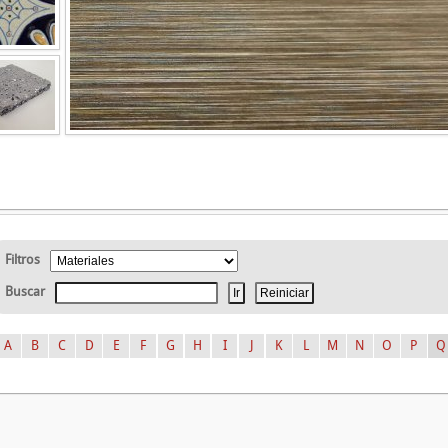
Filtros
Buscar
A
B
C
D
E
F
G
H
I
J
K
L
M
N
O
P
Q