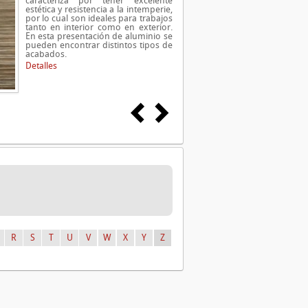
caracteriza por tener excelente
estética y resistencia a la intemperie,
por lo cual son ideales para trabajos
tanto en interior como en exterior.
En esta presentación de aluminio se
pueden encontrar distintos tipos de
acabados.
Detalles
R
S
T
U
V
W
X
Y
Z