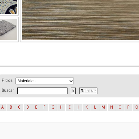
Filtros
Buscar
A
B
C
D
E
F
G
H
I
J
K
L
M
N
O
P
Q