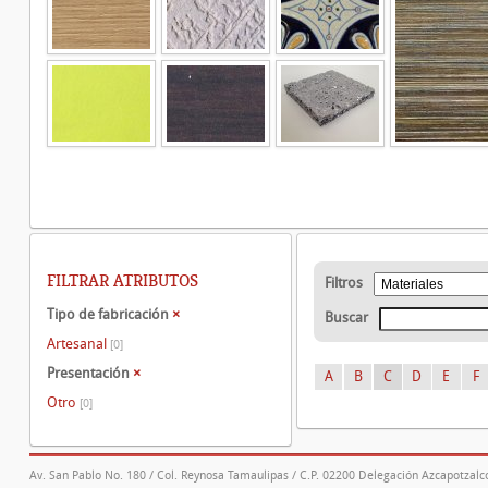
FILTRAR ATRIBUTOS
Filtros
Tipo de fabricación
×
Buscar
Artesanal
[0]
Presentación
×
A
B
C
D
E
F
Otro
[0]
Av. San Pablo No. 180 / Col. Reynosa Tamaulipas / C.P. 02200 Delegación Azcapotzalco