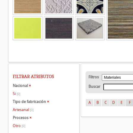
FILTRAR ATRIBUTOS
Filtros
Nacional
×
Buscar
Si
[0]
Tipo de fabricación
×
A
B
C
D
E
F
Artesanal
[0]
Procesos
×
Otro
[0]