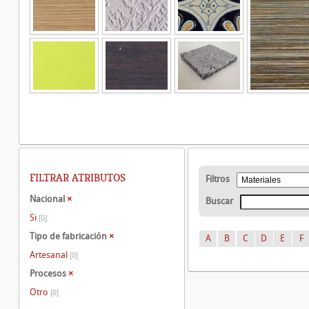
FILTRAR ATRIBUTOS
Filtros
Nacional
×
Buscar
Si
[0]
Tipo de fabricación
×
A
B
C
D
E
F
Artesanal
[0]
Procesos
×
Otro
[0]