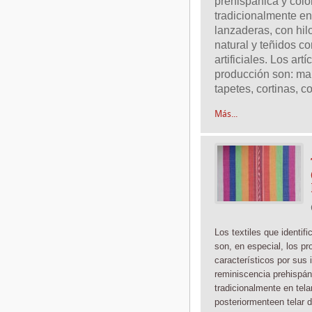
prehispánica y colon
tradicionalmente en 
lanzaderas, con hilo
natural y teñidos con
artificiales. Los art
producción son: mant
tapetes, cortinas, co
Más...
Los textiles que identif
son, en especial, los pr
característicos por sus 
reminiscencia prehispán
tradicionalmente
en tela
posteriormente
en telar 