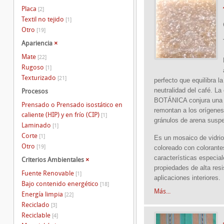
Placa
[2]
Textil no tejido
[1]
Otro
[19]
Apariencia
×
Mate
[22]
Rugoso
[1]
Texturizado
[21]
perfecto que equilibra la
neutralidad del café. La
Procesos
BOTÁNICA conjura una 
Prensado o Prensado isostático en
remontan a los orígenes
caliente (HIP) y en frío (CIP)
[1]
gránulos de arena suspe
Laminado
[1]
Corte
[1]
Es un mosaico de vidrio
Otro
[19]
coloreado con colorante
características especia
Criterios Ambientales
×
propiedades de alta res
Fuente Renovable
[1]
aplicaciones interiores.
Bajo contenido energético
[18]
Más...
Energía limpia
[22]
Reciclado
[3]
Reciclable
[4]