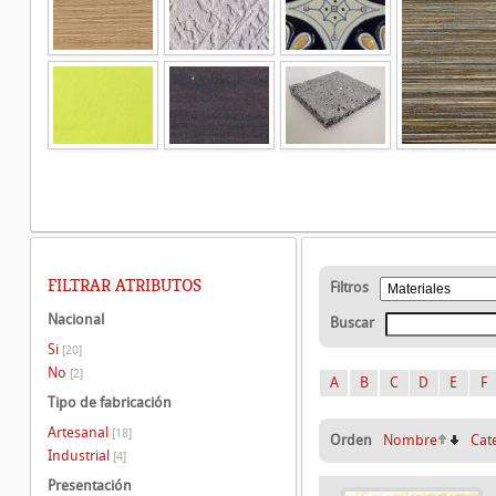
FILTRAR ATRIBUTOS
Filtros
Nacional
Buscar
Si
[20]
No
[2]
A
B
C
D
E
F
Tipo de fabricación
Artesanal
[18]
Orden
Nombre
Cat
Industrial
[4]
Presentación