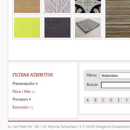
FILTRAR ATRIBUTOS
Filtros
Presentación
×
Buscar
Fibra / Hilo
[0]
Procesos
×
A
B
C
D
E
F
Extrusión
[0]
Av. San Pablo No. 180 / Col. Reynosa Tamaulipas / C.P. 02200 Delegación Azcapotzalco