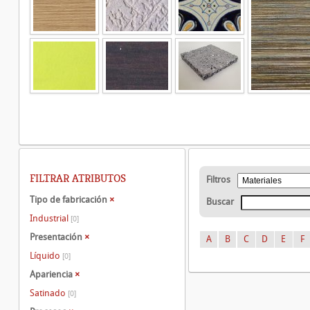
FILTRAR ATRIBUTOS
Filtros
Tipo de fabricación
×
Buscar
Industrial
[0]
Presentación
×
A
B
C
D
E
F
Líquido
[0]
Apariencia
×
Satinado
[0]