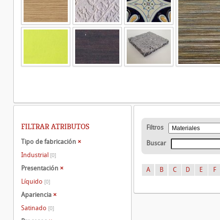
FILTRAR ATRIBUTOS
Filtros
Tipo de fabricación
×
Buscar
Industrial
[0]
Presentación
×
A
B
C
D
E
F
Líquido
[0]
Apariencia
×
Satinado
[0]