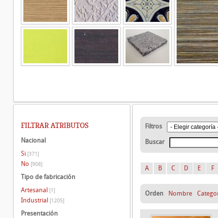
FILTRAR ATRIBUTOS
Filtros
Nacional
Buscar
Si
[371]
No
[908]
A
B
C
D
E
F
Tipo de fabricación
Artesanal
[1]
Orden
Nombre
Catego
Industrial
[1205]
Presentación