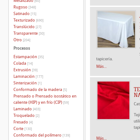
Metalizado
[60]
Rugoso
[348]
Satinado
[15]
Texturizado
[690]
Translúcido
[27]
Transparente
[30]
Otro
[204]
Procesos
Estampación
[35]
tapicería.
Colada
[14]
Más...
Extrusión
[39]
Laminación
[177]
Sinterización
[1]
TE
Conformado de la madera
[5]
NA
Prensado o Prensado isostático en
caliente (HIP) y en frío (CIP)
[59]
Cat
Laminado
[403]
Tej
Troquelado
[2]
uti
Fresado
[4]
tap
Corte
[130]
Conformado del polímero
[139]
Más...