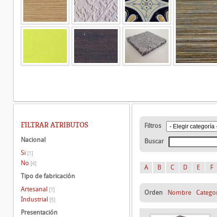
FILTRAR ATRIBUTOS
Filtros
Nacional
Buscar
Si
[1]
No
[4]
A
B
C
D
E
F
Tipo de fabricación
Artesanal
[1]
Orden
Nombre
Catego
Industrial
[5]
Presentación