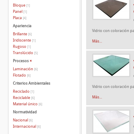
Bloque
[1]
Panel
[1]
Placa
[4]
Apariencia
Vidrio con coloración p
Brillante
[6]
Iridiscente
[1]
Más...
Rugoso
[1]
Translúcido
[5]
Procesos
×
Laminación
[6]
Flotado
[6]
Criterios Ambientales
Vidrio con coloración p
Reciclado
[1]
Más...
Reciclable
[6]
Material único
[6]
Normatividad
Nacional
[6]
Internacional
[6]