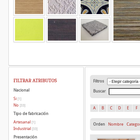
FILTRAR ATRIBUTOS
Filtros
Nacional
Buscar
Si
[1]
No
[33]
A
B
C
D
E
F
Tipo de fabricación
Artesanal
[1]
Orden
Nombre
Catego
Industrial
[33]
Presentación