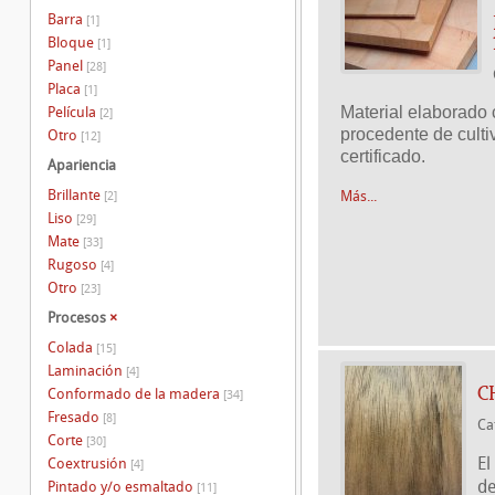
Barra
[1]
Bloque
[1]
Panel
[28]
Placa
[1]
Material elaborado
Película
[2]
procedente de culti
Otro
[12]
certificado.
Apariencia
Brillante
Más...
[2]
Liso
[29]
Mate
[33]
Rugoso
[4]
Otro
[23]
Procesos
×
Colada
[15]
Laminación
[4]
C
Conformado de la madera
[34]
Fresado
[8]
Ca
Corte
[30]
El
Coextrusión
[4]
de
Pintado y/o esmaltado
[11]