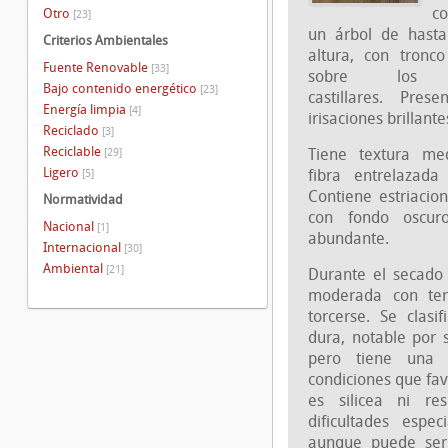
c
Otro
[23]
un árbol de hast
Criterios Ambientales
altura, con tronco
Fuente Renovable
[33]
sobre los c
Bajo contenido energético
[23]
castillares. Pres
Energía limpia
[4]
irisaciones brillan
Reciclado
[3]
Reciclable
Tiene textura med
[29]
Ligero
fibra entrelazad
[5]
Contiene estriacio
Normatividad
con fondo oscur
Nacional
[1]
abundante.
Internacional
[30]
Ambiental
[21]
Durante el secado 
moderada con ten
torcerse. Se clas
dura, notable por 
pero tiene una 
condiciones que fav
es silicea ni re
dificultades espec
aunque puede ser 