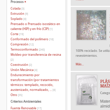
Procesos
×
Colada
[3]
Extrusión
[9]
Soplado
[4]
Prensado o Prensado isostático en
caliente (HIP) y en frío (CIP)
[1]
Corte
[19]
Conformado del polímero
[18]
Compresión
[12]
Termoconformado
[240]
100% reciclado. Se utili
Moldeo por transferencia de resina
revestimientos.
[2]
Más...
Coextrusión
[2]
Unión Mecánica
[4]
Endurecimiento por
transformación (por tratamientos
PLÁS
térmicos: templado, recocido,
MAÍ
austenizado, normalizado, ...
[4]
Catego
Otro
[35]
Mater
Criterios Ambientales
almid
Fuente Renovable
[17]