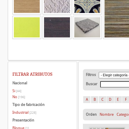
FILTRAR ATRIBUTOS
Filtros
Nacional
Buscar
Si
[44]
No
[196]
A
B
C
D
E
F
Tipo de fabricación
Industrial
[228]
Orden
Nombre
Catego
Presentación
Bloque
[1]