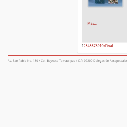
Más...
1
2
3
4
5
6
7
8
9
10
»
Final
Av. San Pablo No. 180 / Col. Reynosa Tamaulipas / C.P. 02200 Delegación Azcapotzalco