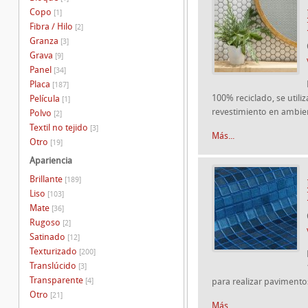
Copo
[1]
Fibra / Hilo
[2]
Granza
[3]
Grava
[9]
Panel
[34]
Placa
[187]
100% reciclado, se util
Película
[1]
revestimiento en ambient
Polvo
[2]
Textil no tejido
[3]
Más...
Otro
[19]
Apariencia
Brillante
[189]
Liso
[103]
Mate
[36]
Rugoso
[2]
Satinado
[12]
Texturizado
[200]
Translúcido
[3]
Transparente
[4]
para realizar pavimento
Otro
[21]
Más...