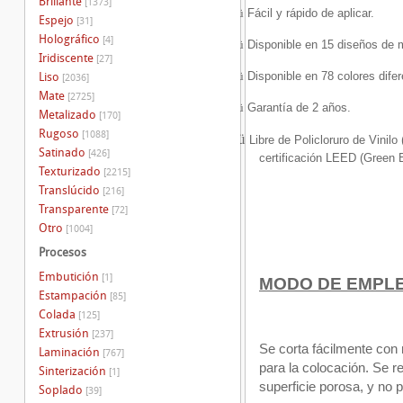
Brillante
[1373]
ü
Fácil y rápido de aplicar.
Espejo
[31]
Holográfico
[4]
ü
Disponible en 15 diseños de m
Iridiscente
[27]
ü
Disponible en 78 colores difer
Liso
[2036]
Mate
[2725]
ü
Garantía de 2 años.
Metalizado
[170]
Rugoso
[1088]
ü
Libre de Policloruro de Vinil
Satinado
[426]
certificación LEED (Green B
Texturizado
[2215]
Translúcido
[216]
Transparente
[72]
Otro
[1004]
Procesos
Embutición
[1]
MODO DE EMPL
Estampación
[85]
Colada
[125]
Extrusión
[237]
Se corta fácilmente con n
Laminación
[767]
para la colocación. Se r
Sinterización
[1]
superficie porosa, y no 
Soplado
[39]