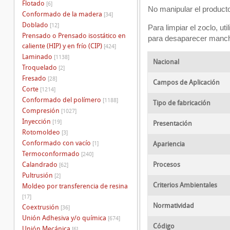
Flotado
[6]
No manipular el producto 
Conformado de la madera
[34]
Doblado
[12]
Para limpiar el zoclo, ut
Prensado o Prensado isostático en
para desaparecer manch
caliente (HIP) y en frío (CIP)
[424]
Laminado
[1138]
Nacional
Troquelado
[2]
Fresado
[28]
Campos de Aplicación
Corte
[1214]
Conformado del polímero
[1188]
Tipo de fabricación
Compresión
[1027]
Inyección
[19]
Presentación
Rotomoldeo
[3]
Conformado con vacío
[1]
Apariencia
Termoconformado
[240]
Calandrado
Procesos
[62]
Pultrusión
[2]
Criterios Ambientales
Moldeo por transferencia de resina
[17]
Normatividad
Coextrusión
[36]
Unión Adhesiva y/o química
[674]
Código
Unión Mecánica
[6]