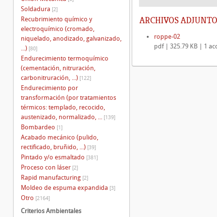
Soldadura
[2]
ARCHIVOS ADJUNTO
Recubrimiento químico y
electroquímico (cromado,
roppe-02
niquelado, anodizado, galvanizado,
pdf | 325.79 KB | 1 ac
...)
[80]
Endurecimiento termoquímico
(cementación, nitruración,
carbonitruración, ...)
[122]
Endurecimiento por
transformación (por tratamientos
térmicos: templado, recocido,
austenizado, normalizado, ...
[139]
Bombardeo
[1]
Acabado mecánico (pulido,
rectificado, bruñido, ...)
[39]
Pintado y/o esmaltado
[381]
Proceso con láser
[2]
Rapid manufacturing
[2]
Moldeo de espuma expandida
[3]
Otro
[2164]
Criterios Ambientales