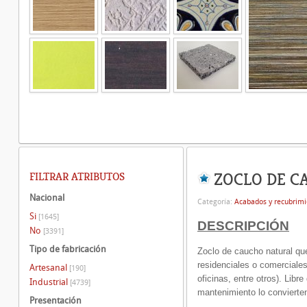
ZOCLO DE C
FILTRAR ATRIBUTOS
Nacional
Categoría:
Acabados y recubrimi
Si
[1645]
DESCRIPCIÓN
No
[3391]
Tipo de fabricación
Zoclo de caucho natural que
residenciales o comerciales
Artesanal
[190]
oficinas, entre otros). Lib
Industrial
[4739]
mantenimiento lo convierten
Presentación