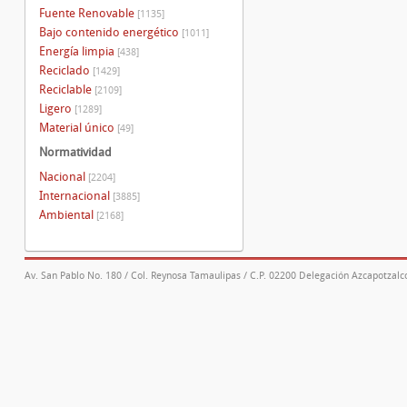
Fuente Renovable
[1135]
Bajo contenido energético
[1011]
Energía limpia
[438]
Reciclado
[1429]
Reciclable
[2109]
Ligero
[1289]
Material único
[49]
Normatividad
Nacional
[2204]
Internacional
[3885]
Ambiental
[2168]
Av. San Pablo No. 180 / Col. Reynosa Tamaulipas / C.P. 02200 Delegación Azcapotzalco