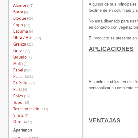
Algunos de sus principales a
Alambre
[5]
fácilmente en columnas y s
Barra
[6]
Bloque
[40]
No está diseñado para usar
Copo
[20]
en contacto con vegetación
Espuma
[6]
Fibra / Hilo
El producto se presenta en 
[292]
Granza
[22]
APLICACIONES
Grava
[38]
Líquido
[48]
Malla
[2]
Panel
[804]
Placa
[1828]
El zoclo se utiliza en diseñ
Película
[793]
personalizar su ambiente c
Perfil
[4]
Polvo
[16]
Tubo
[18]
Textil no tejido
[332]
Viruta
[1]
VENTAJAS
Otro
[1477]
Apariencia