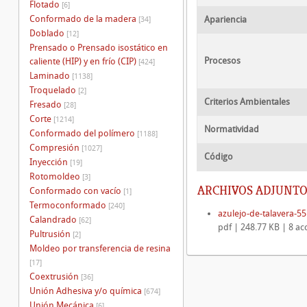
Flotado
[6]
Conformado de la madera
Apariencia
[34]
Doblado
[12]
Prensado o Prensado isostático en
Procesos
caliente (HIP) y en frío (CIP)
[424]
Laminado
[1138]
Troquelado
[2]
Criterios Ambientales
Fresado
[28]
Corte
[1214]
Normatividad
Conformado del polímero
[1188]
Compresión
[1027]
Código
Inyección
[19]
Rotomoldeo
[3]
ARCHIVOS ADJUNTO
Conformado con vacío
[1]
Termoconformado
[240]
azulejo-de-talavera-55
Calandrado
[62]
pdf | 248.77 KB | 8 ac
Pultrusión
[2]
Moldeo por transferencia de resina
[17]
Coextrusión
[36]
Unión Adhesiva y/o química
[674]
Unión Mecánica
[6]