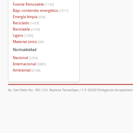
Fuente Renovable
[1135]
Bajo contenido energético
[1011]
Energía limpia
[438]
Reciclado
[1429]
Reciclable
[2109]
Ligero
[1289]
Material único
[49]
Normatividad
Nacional
[2204]
Internacional
[3885]
Ambiental
[2168]
Av. San Pablo No. 180 / Col. Reynosa Tamaulipas / C.P. 02200 Delegación Azcapotzalco