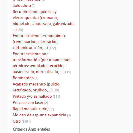
Soldadura
[2]
Recubrimiento químico y
electroquímico (cromado,
niquelado, anodizado, galvanizado,
...)
[80]
Endurecimiento termoquímico
(cementación, nitruración,
carbonitruración, ...)
[122]
Endurecimiento por
transformación (por tratamientos
térmicos: templado, recocido,
austenizado, normalizado, ...
[139]
Bombardeo
[1]
Acabado mecánico (pulido,
rectificado, bruñido, ...)
[39]
Pintado y/o esmaltado
[381]
Proceso con láser
[2]
Rapid manufacturing
[2]
Moldeo de espuma expandida
[3]
Otro
[2164]
Criterios Ambientales