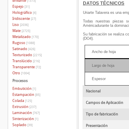
Brillante
[1373]
DATOS TÉCNICOS
Espejo
[31]
Holográfico
Uriarte Talavera es una em
[4]
Iridiscente
[27]
Todas nuestras piezas s
Liso
[2036]
América
durante la dominac
Mate
[2725]
Su fabricación se realiza c
Metalizado
[170]
(DO4).
Rugoso
[1088]
Satinado
[426]
Ancho de hoja
Texturizado
[2215]
Translúcido
[216]
Largo de hoja
Transparente
[72]
Otro
[1004]
Espesor
Procesos
Embutición
[1]
Nacional
Estampación
[85]
Colada
[125]
Campos de Aplicación
Extrusión
[237]
Laminación
[767]
Tipo de fabricación
Sinterización
[1]
Soplado
[39]
Presentación