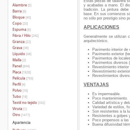
Estas piezas de talavera s
Alambre
y acabadas a mano. El dise
[5]
tradición. La pintura debe
Barra
[6]
base. En sus comienzos só
Bloque
[40]
no sólo por prestigio sino p
Copo
[20]
APLICACIONES
Espuma
[6]
Fibra / Hilo
[292]
Generalmente se utilizan 
arquitectónico.
Granza
[22]
Grava
[38]
Pavimento interior de 
Líquido
Pavimento exterior (te
[48]
Pavimentos de locales 
Malla
[2]
Pavimentos diversos (p
Panel
[804]
Revestimiento interior
Revestimiento exterio
Placa
[1828]
Revestimientos divers
Película
[793]
Perfil
VENTAJAS
[4]
Polvo
[16]
Es impermeable.
Tubo
[18]
Poco mantenimiento.
Textil no tejido
Calidad artística y det
[332]
Variedad de estilos, f
Viruta
[1]
Son resistentes a la lu
Otro
[1477]
Resistentes a golpes y
Poco propensos a las
Apariencia
Buena difusividad tér