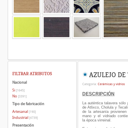
AZULEJO DE
FILTRAR ATRIBUTOS
Nacional
Categoría:
Cerámicas y vidrios
Si
[1645]
DESCRIPCIÓN
No
[3391]
La auténtica talavera sólo
Tipo de fabricación
de Atlixco, Cholula y Tecali
Artesanal
de la artesanía provienen
[190]
mano y el vidriado cont
Industrial
[4739]
la época virreinal.
Presentación