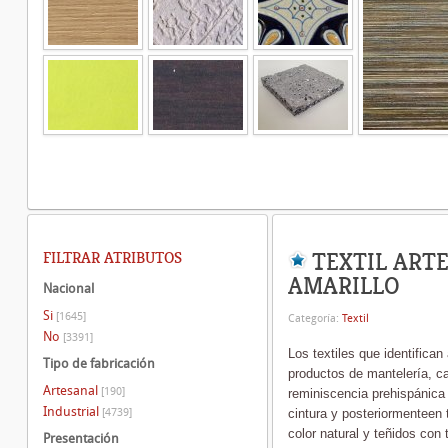
TEXTIL ART
FILTRAR ATRIBUTOS
AMARILLO
Nacional
Si
[1645]
Categoría:
Textil
No
[3391]
Los textiles que identifica
Tipo de fabricación
productos de mantelería, ca
Artesanal
[190]
reminiscencia prehispánica 
Industrial
[4739]
cintura y posteriormente
en 
color natural y teñidos con 
Presentación