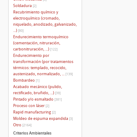
Soldadura
[2]
Recubrimiento químico y
electroquímico (cromado,
niquelado, anodizado, galvanizado,
...)
[80]
Endurecimiento termoquímico
(cementación, nitruración,
carbonitruración, ...)
[122]
Endurecimiento por
transformación (por tratamientos
térmicos: templado, recocido,
austenizado, normalizado, ...
[139]
Bombardeo
[1]
Acabado mecánico (pulido,
rectificado, bruñido, ...)
[39]
Pintado y/o esmaltado
[381]
Proceso con láser
[2]
Rapid manufacturing
[2]
Moldeo de espuma expandida
[3]
Otro
[2164]
Criterios Ambientales