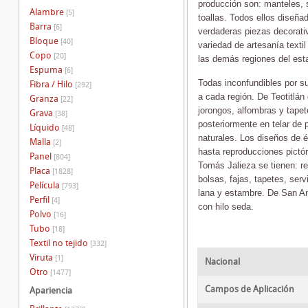
producción son: manteles, s
Alambre
[5]
toallas. Todos ellos diseñad
Barra
[6]
verdaderas piezas decorati
Bloque
[40]
variedad de artesanía texti
Copo
[20]
las demás regiones del est
Espuma
[6]
Todas inconfundibles por su
Fibra / Hilo
[292]
a cada región. De Teotitlán 
Granza
[22]
jorongos, alfombras y tapet
Grava
[38]
posteriormente en telar de p
Líquido
[48]
naturales. Los diseños de 
Malla
[2]
hasta reproducciones pictó
Panel
[804]
Tomás Jalieza se tienen: re
Placa
[1828]
bolsas, fajas, tapetes, serv
Película
[793]
lana y estambre. De San An
Perfil
[4]
con hilo seda.
Polvo
[16]
Tubo
[18]
Textil no tejido
[332]
Viruta
[1]
Nacional
Otro
[1477]
Campos de Aplicación
Apariencia