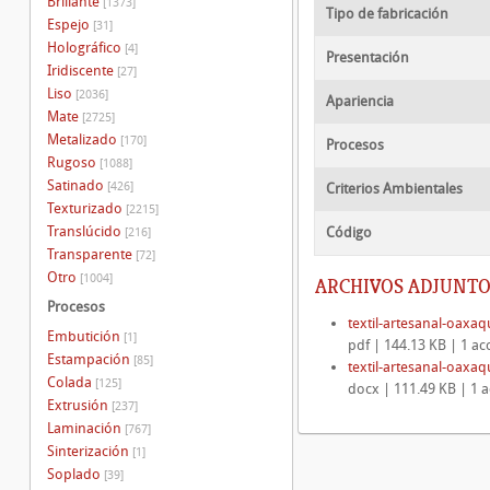
Brillante
[1373]
Tipo de fabricación
Espejo
[31]
Holográfico
[4]
Presentación
Iridiscente
[27]
Liso
[2036]
Apariencia
Mate
[2725]
Metalizado
[170]
Procesos
Rugoso
[1088]
Satinado
[426]
Criterios Ambientales
Texturizado
[2215]
Translúcido
Código
[216]
Transparente
[72]
Otro
[1004]
ARCHIVOS ADJUNTO
Procesos
textil-artesanal-oaxa
Embutición
[1]
pdf | 144.13 KB | 1 ac
Estampación
[85]
textil-artesanal-oaxa
Colada
[125]
docx | 111.49 KB | 1 
Extrusión
[237]
Laminación
[767]
Sinterización
[1]
Soplado
[39]