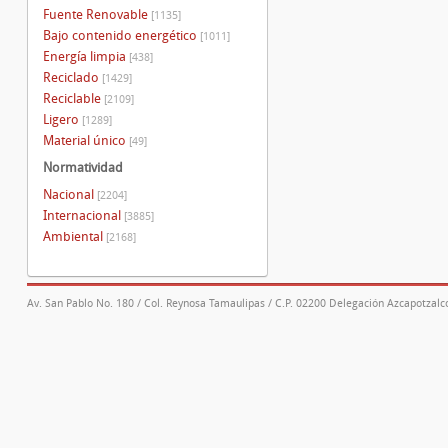
Fuente Renovable
[1135]
Bajo contenido energético
[1011]
Energía limpia
[438]
Reciclado
[1429]
Reciclable
[2109]
Ligero
[1289]
Material único
[49]
Normatividad
Nacional
[2204]
Internacional
[3885]
Ambiental
[2168]
Av. San Pablo No. 180 / Col. Reynosa Tamaulipas / C.P. 02200 Delegación Azcapotzalco