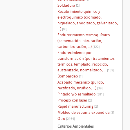
Soldadura
[2]
Recubrimiento químico y
electroquímico (cromado,
niquelado, anodizado, galvanizado,
...)
[80]
Endurecimiento termoquímico
(cementación, nitruración,
carbonitruración, ...)
[122]
Endurecimiento por
transformación (por tratamientos
térmicos: templado, recocido,
austenizado, normalizado, ...
[139]
Bombardeo
[1]
Acabado mecánico (pulido,
rectificado, bruñido, ...)
[39]
Pintado y/o esmaltado
[381]
Proceso con láser
[2]
Rapid manufacturing
[2]
Moldeo de espuma expandida
[3]
Otro
[2164]
Criterios Ambientales