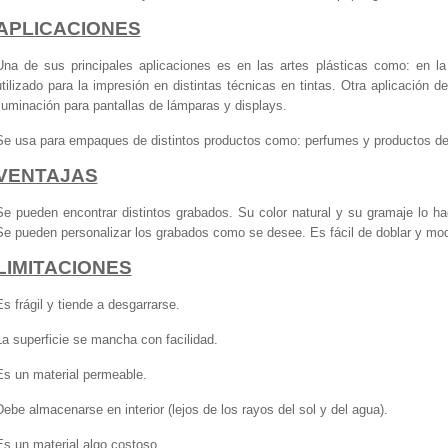
APLICACIONES
Una de sus principales aplicaciones es en las artes plásticas como: en la
utilizado para la impresión en distintas técnicas en tintas. Otra aplicación 
iluminación para pantallas de lámparas y displays.
Se usa para empaques de distintos productos como: perfumes y productos 
VENTAJAS
Se pueden encontrar distintos grabados. Su color natural y su gramaje lo hace
Se pueden personalizar los grabados como se desee. Es fácil de doblar y mod
LIMITACIONES
Es frágil y tiende a desgarrarse.
La superficie se mancha con facilidad.
Es un material permeable.
Debe almacenarse en interior (lejos de los rayos del sol y del agua).
Es un material algo costoso.