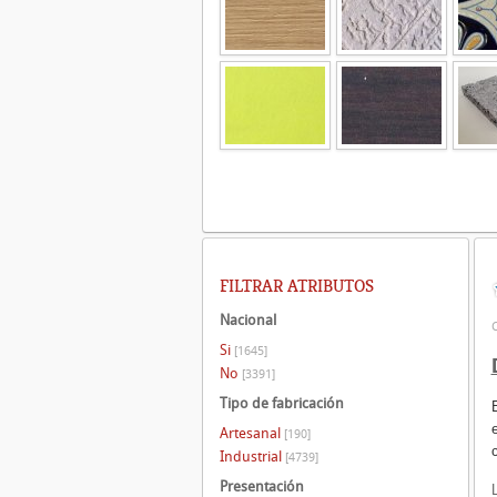
FILTRAR ATRIBUTOS
Nacional
C
Si
[1645]
No
[3391]
Tipo de fabricación
Artesanal
[190]
Industrial
[4739]
Presentación