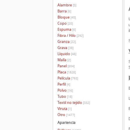
Alambre
[5]
Barra
[6]
Bloque
[40]
Copo
[20]
Espuma
[6]
Fibra / Hilo
[292]
Granza
[22]
Grava
[38]
Líquido
[48]
Malla
[2]
Panel
[804]
Placa
[1828]
Película
[793]
Perfil
[4]
Polvo
[16]
Tubo
[18]
Textil no tejido
[332]
Viruta
[1]
Otro
[1477]
Apariencia