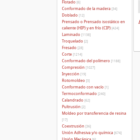
Flotado
[6]
Conformado de la madera
[34]
Doblado
[12]
Prensado o Prensado isostático en
caliente (HIP) y en frío (CIP)
[424]
Laminado
[1138]
Troquelado
[2]
Fresado
[28]
Corte
[1214]
Conformado del polímero
[1188]
Compresión
[1027]
Inyección
[19]
Rotomoldeo
[3]
Conformado con vacío
[1]
Termoconformado
[240]
Calandrado
[62]
Pultrusión
[2]
Moldeo por transferencia de resina
[17]
Coextrusión
[36]
Unión Adhesiva y/o química
[674]
Unión Mecánica
[6]