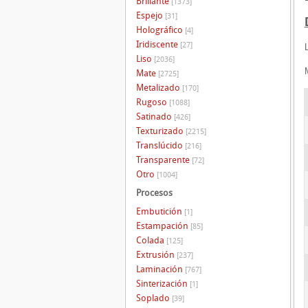
Brillante
[1373]
Espejo
[31]
Holográfico
[4]
Iridiscente
[27]
Liso
[2036]
Mate
[2725]
Metalizado
[170]
Rugoso
[1088]
Satinado
[426]
Texturizado
[2215]
Translúcido
[216]
Transparente
[72]
Otro
[1004]
Procesos
Embutición
[1]
Estampación
[85]
Colada
[125]
Extrusión
[237]
Laminación
[767]
Sinterización
[1]
Soplado
[39]