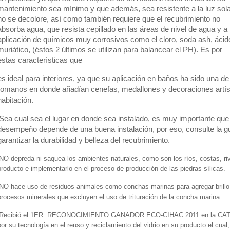
mantenimiento sea mínimo y que además, sea resistente a la luz sola
no se decolore, así como también requiere que el recubrimiento no
absorba agua, que resista cepillado en las áreas de nivel de agua y a 
aplicación de químicos muy corrosivos como el cloro, soda ash, ácid
muriático, (éstos 2 últimos se utilizan para balancear el PH).
Es por
éstas características que
es ideal para interiores, ya que su aplicación en baños ha sido una d
romanos en donde añadían cenefas, medallones y decoraciones artís
habitación.
Sea cual sea el lugar en donde sea instalado, es muy importante que 
desempeño depende de una buena instalación, por eso, consulte la g
garantizar la durabilidad y belleza del recubrimiento.
NO depreda ni saquea los ambientes naturales, como son los ríos, costas, riv
producto e implementarlo en el proceso de producción de las piedras sílicas.
NO hace uso de residuos animales como conchas marinas para agregar brillo a 
procesos minerales que excluyen el uso de trituración de la concha marina.
Recibió el 1ER. RECONOCIMIENTO GANADOR ECO-CIHAC 2011 en la 
por su tecnología en el reuso y reciclamiento del vidrio en su producto el cua