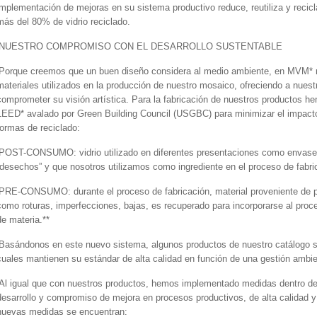
implementación de mejoras en su sistema productivo reduce, reutiliza y recicl
más del 80% de vidrio reciclado.
NUESTRO COMPROMISO CON EL DESARROLLO SUSTENTABLE
Porque creemos que un buen diseño considera al medio ambiente, en MVM* re
materiales utilizados en la producción de nuestro mosaico, ofreciendo a nuest
comprometer su visión artística. Para la fabricación de nuestros productos 
LEED* avalado por Green Building Council (USGBC) para minimizar el impact
formas de reciclado:
POST-CONSUMO: vidrio utilizado en diferentes presentaciones como envases,
“desechos” y que nosotros utilizamos como ingrediente en el proceso de fabri
PRE-CONSUMO: durante el proceso de fabricación, material proveniente de p
como roturas, imperfecciones, bajas, es recuperado para incorporarse al proce
de materia.**
Basándonos en este nuevo sistema, algunos productos de nuestro catálogo so
cuales mantienen su estándar de alta calidad en función de una gestión ambie
Al igual que con nuestros productos, hemos implementado medidas dentro de l
desarrollo y compromiso de mejora en procesos productivos, de alta calidad y
nuevas medidas se encuentran: