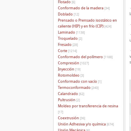
Flotado
[6]
Conformado de la madera
[34]
Doblado
[12]
Prensado o Prensado isostático en
caliente (HIP) y en frío (CIP)
[424]
Laminado
[1138]
Troquelado
[2]
Fresado
[28]
Corte
[1214]
Conformado del polímero
[1188]
Compresión
[1027]
Inyección
[19]
Rotomoldeo
[3]
Conformado con vacío
[1]
Termoconformado
[240]
Calandrado
[62]
Pultrusión
[2]
Moldeo por transferencia de resina
[17]
Coextrusión
[36]
Unión Adhesiva y/o química
[674]
Unión Mecánica
[6]