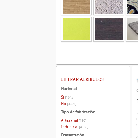
FILTRAR ATRIBUTOS
Nacional
C
Si
[1645]
No
[3391]
Tipo de fabricación
Artesanal
[190]
Industrial
[4739]
Presentación