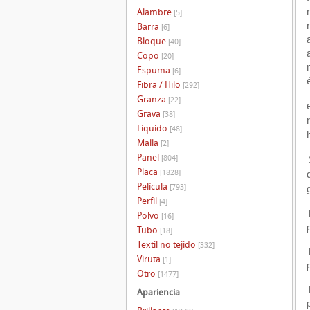
Alambre
[5]
Barra
[6]
Bloque
[40]
Copo
[20]
Espuma
[6]
Fibra / Hilo
[292]
Granza
[22]
Grava
[38]
Líquido
[48]
Malla
[2]
Panel
[804]
Placa
[1828]
Película
[793]
Perfil
[4]
Polvo
[16]
Tubo
[18]
Textil no tejido
[332]
Viruta
[1]
Otro
[1477]
Apariencia