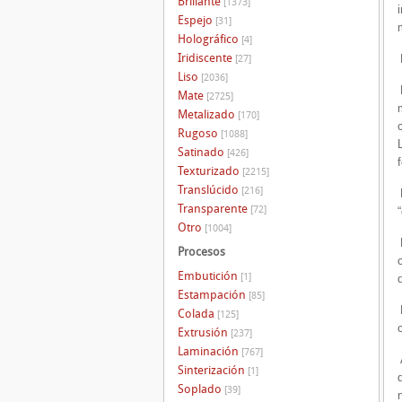
Brillante
[1373]
Espejo
[31]
Holográfico
[4]
Iridiscente
[27]
Liso
[2036]
Mate
[2725]
Metalizado
[170]
Rugoso
[1088]
Satinado
[426]
Texturizado
[2215]
Translúcido
[216]
Transparente
[72]
Otro
[1004]
Procesos
Embutición
[1]
Estampación
[85]
Colada
[125]
Extrusión
[237]
Laminación
[767]
Sinterización
[1]
Soplado
[39]