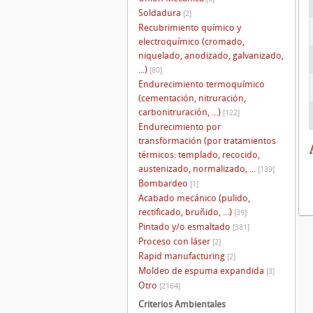
Soldadura
[2]
Recubrimiento químico y
electroquímico (cromado,
niquelado, anodizado, galvanizado,
...)
[80]
Endurecimiento termoquímico
(cementación, nitruración,
carbonitruración, ...)
[122]
Endurecimiento por
transformación (por tratamientos
térmicos: templado, recocido,
austenizado, normalizado, ...
[139]
Bombardeo
[1]
Acabado mecánico (pulido,
rectificado, bruñido, ...)
[39]
Pintado y/o esmaltado
[381]
Proceso con láser
[2]
Rapid manufacturing
[2]
Moldeo de espuma expandida
[3]
Otro
[2164]
Criterios Ambientales