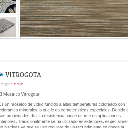
VITROGOTA
ategoría:
Vidrios
El Mosaico Vitrogota
Es un mosaico de vidrio fundido a altas temperaturas coloreado con
colorantes minerales lo que le da características especiales.
Debido 
sus propiedades de alta resistencia
puede usarse en aplicaciones
interiores. Tradicionalmente se ha utilizado en exteriores, especialme
en piscinas ya que su uso requiere de un recubrimiento en donde su