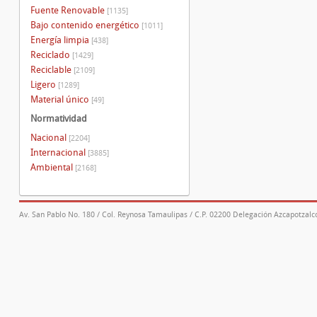
Fuente Renovable
[1135]
Bajo contenido energético
[1011]
Energía limpia
[438]
Reciclado
[1429]
Reciclable
[2109]
Ligero
[1289]
Material único
[49]
Normatividad
Nacional
[2204]
Internacional
[3885]
Ambiental
[2168]
Av. San Pablo No. 180 / Col. Reynosa Tamaulipas / C.P. 02200 Delegación Azcapotzalco