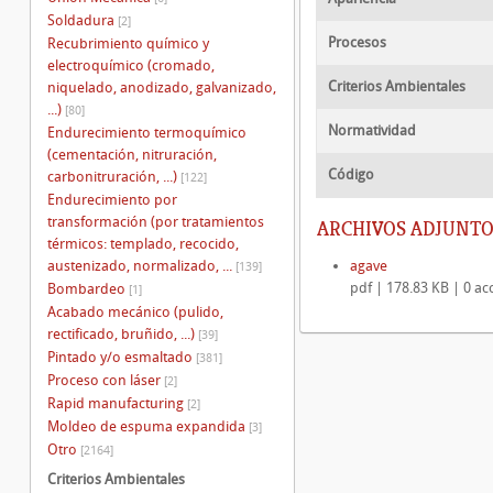
Soldadura
[2]
Procesos
Recubrimiento químico y
electroquímico (cromado,
Criterios Ambientales
niquelado, anodizado, galvanizado,
...)
[80]
Normatividad
Endurecimiento termoquímico
(cementación, nitruración,
Código
carbonitruración, ...)
[122]
Endurecimiento por
transformación (por tratamientos
ARCHIVOS ADJUNTO
térmicos: templado, recocido,
austenizado, normalizado, ...
agave
[139]
pdf | 178.83 KB | 0 ac
Bombardeo
[1]
Acabado mecánico (pulido,
rectificado, bruñido, ...)
[39]
Pintado y/o esmaltado
[381]
Proceso con láser
[2]
Rapid manufacturing
[2]
Moldeo de espuma expandida
[3]
Otro
[2164]
Criterios Ambientales