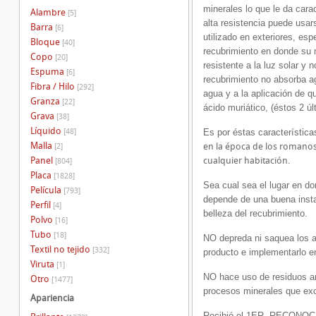
minerales lo que le da cara
Alambre
[5]
alta resistencia puede usar
Barra
[6]
utilizado en exteriores, es
Bloque
[40]
recubrimiento en donde su
Copo
[20]
resistente a la luz solar y
Espuma
[6]
recubrimiento no absorba ag
Fibra / Hilo
[292]
agua y a la aplicación de 
Granza
[22]
ácido muriático, (éstos 2 ú
Grava
[38]
Líquido
[48]
Es por éstas característic
Malla
en la época de los romano
[2]
Panel
cualquier habitación.
[804]
Placa
[1828]
Sea cual sea el lugar en d
Película
[793]
depende de una buena instal
Perfil
[4]
belleza del recubrimiento.
Polvo
[16]
Tubo
[18]
NO depreda ni saquea los am
Textil no tejido
[332]
producto e implementarlo en
Viruta
[1]
NO hace uso de residuos ani
Otro
[1477]
procesos minerales que excl
Apariencia
Recibió el 1ER. RECON