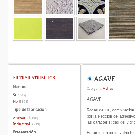
AGAVE
FILTRAR ATRIBUTOS
Nacional
Categoría:
Vidrios
Si
[1645]
AGAVE
No
[3391]
Tipo de fabricación
Rocas de luz,
combinación 
por la elección del adhesivo
Artesanal
[190]
las características del vidri
Industrial
[4739]
Presentación
Es un mosaico de vidrio fu