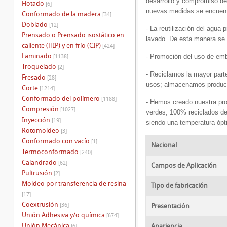
desarrollo y compromiso de
Flotado
[6]
nuevas medidas se encuent
Conformado de la madera
[34]
Doblado
[12]
- La reutilización del agua
Prensado o Prensado isostático en
lavado. De esta manera se 
caliente (HIP) y en frío (CIP)
[424]
Laminado
- Promoción del uso de emba
[1138]
Troquelado
[2]
- Reciclamos la mayor parte
Fresado
[28]
usos; almacenamos producto 
Corte
[1214]
Conformado del polímero
[1188]
- Hemos creado nuestra prop
Compresión
[1027]
verdes, 100% reciclados de
Inyección
[19]
siendo una temperatura ópt
Rotomoldeo
[3]
Conformado con vacío
[1]
Nacional
Termoconformado
[240]
Calandrado
[62]
Campos de Aplicación
Pultrusión
[2]
Moldeo por transferencia de resina
Tipo de fabricación
[17]
Coextrusión
[36]
Presentación
Unión Adhesiva y/o química
[674]
Unión Mecánica
Apariencia
[6]