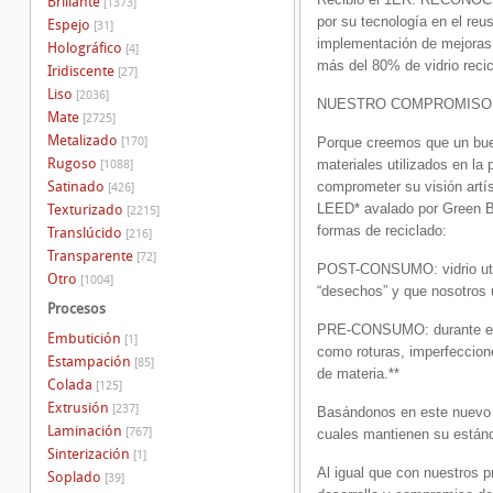
Brillante
[1373]
por su tecnología en el reu
Espejo
[31]
implementación de mejoras e
Holográfico
[4]
más del 80% de vidrio recic
Iridiscente
[27]
Liso
[2036]
NUESTRO COMPROMISO 
Mate
[2725]
Metalizado
[170]
Porque creemos que un bue
Rugoso
materiales utilizados en la
[1088]
Satinado
comprometer su visión artí
[426]
LEED* avalado por Green Bu
Texturizado
[2215]
formas de reciclado:
Translúcido
[216]
Transparente
[72]
POST-CONSUMO: vidrio utili
Otro
[1004]
“desechos” y que nosotros 
Procesos
PRE-CONSUMO: durante el pr
Embutición
[1]
como roturas, imperfeccione
Estampación
[85]
de materia.**
Colada
[125]
Extrusión
[237]
Basándonos en este nuevo s
Laminación
[767]
cuales mantienen su estánd
Sinterización
[1]
Al igual que con nuestros 
Soplado
[39]