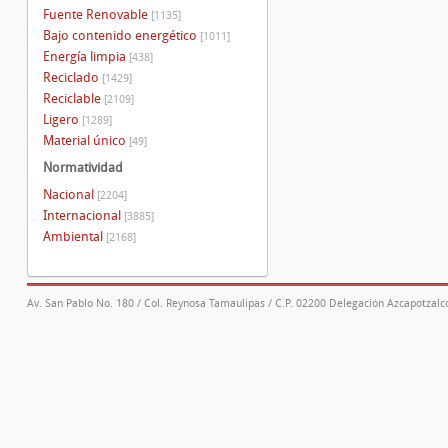
Fuente Renovable
[1135]
Bajo contenido energético
[1011]
Energía limpia
[438]
Reciclado
[1429]
Reciclable
[2109]
Ligero
[1289]
Material único
[49]
Normatividad
Nacional
[2204]
Internacional
[3885]
Ambiental
[2168]
Av. San Pablo No. 180 / Col. Reynosa Tamaulipas / C.P. 02200 Delegación Azcapotzalco