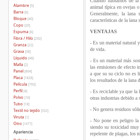
Cuando hablamos de la l
Alambre
[5]
animal típica en ovejas o
Barra
[6]
Generalmente, la lana s
Bloque
[40]
características de la lana
Copo
[20]
VENTAJAS
Espuma
[6]
Fibra / Hilo
[292]
- Es un material natural 
Granza
[22]
de vida.
Grava
[38]
Líquido
[48]
- Es un material más sos
Malla
[2]
las emisiones de efecto i
Panel
[804]
a que su su ciclo no es l
Placa
[1828]
los resultados de la lana
Película
[793]
Perfil
- Es reciclable ya que la
[4]
Polvo
otras industrias debido a 
[16]
Tubo
[18]
- No genera residuos sóli
Textil no tejido
[332]
Viruta
[1]
- No pone en peligro la 
Otro
[1477]
siendo su toxicidad muy 
Apariencia
repelente de plagas, los 