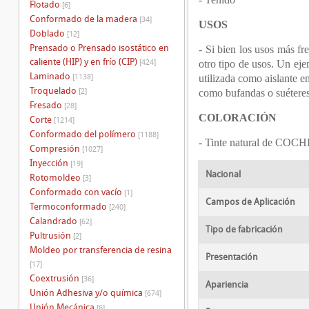
Flotado
[6]
Conformado de la madera
[34]
USOS
Doblado
[12]
Prensado o Prensado isostático en
- Si bien los usos más fr
caliente (HIP) y en frío (CIP)
[424]
otro tipo de usos. Un eje
Laminado
[1138]
utilizada como aislante e
Troquelado
[2]
como bufandas o suéteres 
Fresado
[28]
COLORACIÓN
Corte
[1214]
Conformado del polímero
[1188]
- Tinte natural de COC
Compresión
[1027]
Inyección
[19]
Nacional
Rotomoldeo
[3]
Conformado con vacío
[1]
Campos de Aplicación
Termoconformado
[240]
Calandrado
[62]
Tipo de fabricación
Pultrusión
[2]
Moldeo por transferencia de resina
Presentación
[17]
Coextrusión
[36]
Apariencia
Unión Adhesiva y/o química
[674]
Unión Mecánica
[6]