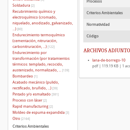
Procesos
Soldadura
[2]
Recubrimiento químico y
Criterios Ambientales
electroquímico (cromado,
niquelado, anodizado, galvanizado,
Normatividad
...)
[80]
Endurecimiento termoquímico
Código
(cementación, nitruración,
carbonitruración, ...)
[122]
ARCHIVOS ADJUNTO
Endurecimiento por
transformación (por tratamientos
lana-de-borrego-10
térmicos: templado, recocido,
pdf | 119.19 KB | 1 ac
austenizado, normalizado, ...
[139]
Bombardeo
[1]
Acabado mecánico (pulido,
rectificado, bruñido, ...)
[39]
Pintado y/o esmaltado
[381]
Proceso con láser
[2]
Rapid manufacturing
[2]
Moldeo de espuma expandida
[3]
Otro
[2164]
Criterios Ambientales