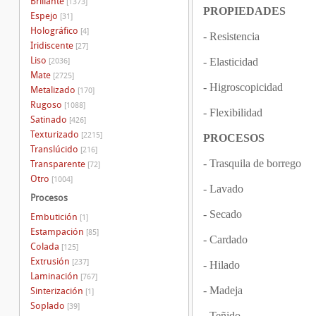
Brillante
[1373]
PROPIEDADES
Espejo
[31]
Holográfico
[4]
- Resistencia
Iridiscente
[27]
Liso
- Elasticidad
[2036]
Mate
[2725]
- Higroscopicidad
Metalizado
[170]
Rugoso
[1088]
- Flexibilidad
Satinado
[426]
Texturizado
[2215]
PROCESOS
Translúcido
[216]
- Trasquila de borrego
Transparente
[72]
Otro
[1004]
- Lavado
Procesos
- Secado
Embutición
[1]
Estampación
[85]
- Cardado
Colada
[125]
Extrusión
[237]
- Hilado
Laminación
[767]
- Madeja
Sinterización
[1]
Soplado
[39]
- Teñido