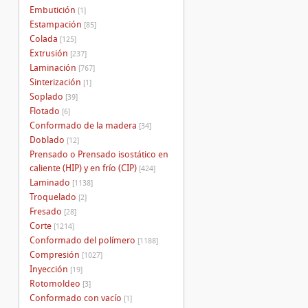
Embutición
[1]
Estampación
[85]
Colada
[125]
Extrusión
[237]
Laminación
[767]
Sinterización
[1]
Soplado
[39]
Flotado
[6]
Conformado de la madera
[34]
Doblado
[12]
Prensado o Prensado isostático en
caliente (HIP) y en frío (CIP)
[424]
Laminado
[1138]
Troquelado
[2]
Fresado
[28]
Corte
[1214]
Conformado del polímero
[1188]
Compresión
[1027]
Inyección
[19]
Rotomoldeo
[3]
Conformado con vacío
[1]