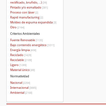
rectificado, bruñido, ...)
[39]
Pintado y/o esmaltado
[381]
Proceso con láser
[2]
Rapid manufacturing
[2]
Moldeo de espuma expandida
[3]
Otro
[2164]
Criterios Ambientales
Fuente Renovable
[1135]
Bajo contenido energético
[1011]
Energía limpia
[438]
Reciclado
[1429]
Reciclable
[2109]
Ligero
[1289]
Material único
[49]
Normatividad
Nacional
[2204]
Internacional
[3885]
Ambiental
[2168]