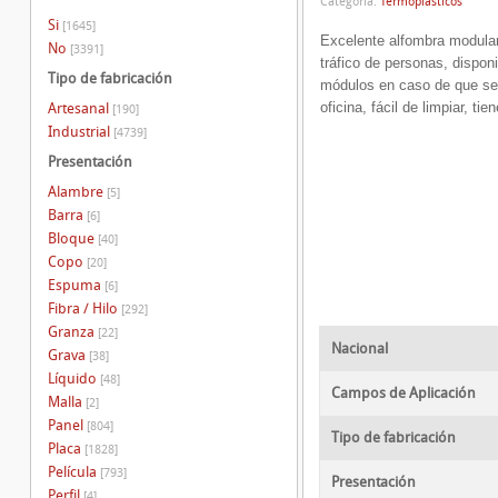
Categoría:
Termoplásticos
Si
[1645]
Excelente alfombra modular d
No
[3391]
tráfico de personas, dispon
Tipo de fabricación
módulos en caso de que se 
oficina, fácil de limpiar, ti
Artesanal
[190]
Industrial
[4739]
Presentación
Alambre
[5]
Barra
[6]
Bloque
[40]
Copo
[20]
Espuma
[6]
Fibra / Hilo
[292]
Granza
[22]
Nacional
Grava
[38]
Líquido
[48]
Campos de Aplicación
Malla
[2]
Panel
[804]
Tipo de fabricación
Placa
[1828]
Película
[793]
Presentación
Perfil
[4]