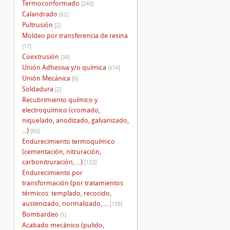
Termoconformado
[240]
Calandrado
[62]
Pultrusión
[2]
Moldeo por transferencia de resina
[17]
Coextrusión
[36]
Unión Adhesiva y/o química
[674]
Unión Mecánica
[6]
Soldadura
[2]
Recubrimiento químico y
electroquímico (cromado,
niquelado, anodizado, galvanizado,
...)
[80]
Endurecimiento termoquímico
(cementación, nitruración,
carbonitruración, ...)
[122]
Endurecimiento por
transformación (por tratamientos
térmicos: templado, recocido,
austenizado, normalizado, ...
[139]
Bombardeo
[1]
Acabado mecánico (pulido,