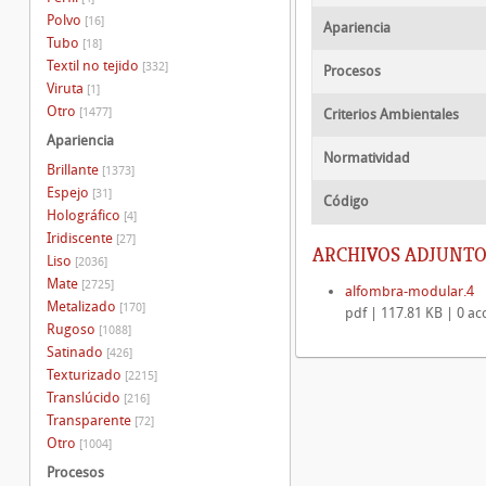
Polvo
[16]
Apariencia
Tubo
[18]
Textil no tejido
[332]
Procesos
Viruta
[1]
Otro
[1477]
Criterios Ambientales
Apariencia
Normatividad
Brillante
[1373]
Espejo
[31]
Código
Holográfico
[4]
Iridiscente
[27]
ARCHIVOS ADJUNTO
Liso
[2036]
Mate
[2725]
alfombra-modular.4
Metalizado
[170]
pdf | 117.81 KB | 0 ac
Rugoso
[1088]
Satinado
[426]
Texturizado
[2215]
Translúcido
[216]
Transparente
[72]
Otro
[1004]
Procesos