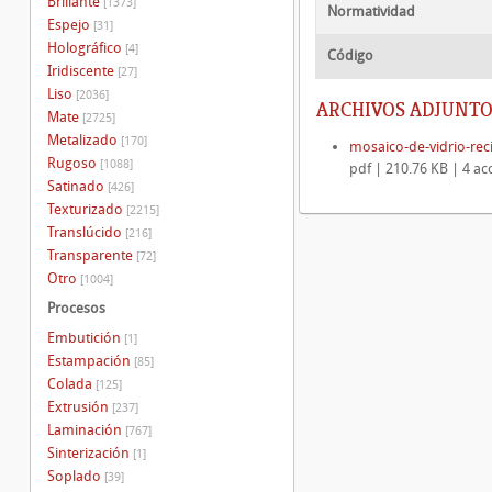
Brillante
[1373]
Normatividad
Espejo
[31]
Holográfico
[4]
Código
Iridiscente
[27]
Liso
[2036]
ARCHIVOS ADJUNTO
Mate
[2725]
Metalizado
[170]
mosaico-de-vidrio-reci
Rugoso
[1088]
pdf | 210.76 KB | 4 ac
Satinado
[426]
Texturizado
[2215]
Translúcido
[216]
Transparente
[72]
Otro
[1004]
Procesos
Embutición
[1]
Estampación
[85]
Colada
[125]
Extrusión
[237]
Laminación
[767]
Sinterización
[1]
Soplado
[39]