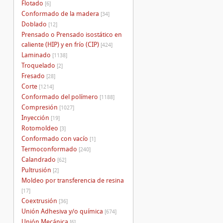
Flotado
[6]
Conformado de la madera
[34]
Doblado
[12]
Prensado o Prensado isostático en
caliente (HIP) y en frío (CIP)
[424]
Laminado
[1138]
Troquelado
[2]
Fresado
[28]
Corte
[1214]
Conformado del polímero
[1188]
Compresión
[1027]
Inyección
[19]
Rotomoldeo
[3]
Conformado con vacío
[1]
Termoconformado
[240]
Calandrado
[62]
Pultrusión
[2]
Moldeo por transferencia de resina
[17]
Coextrusión
[36]
Unión Adhesiva y/o química
[674]
Unión Mecánica
[6]