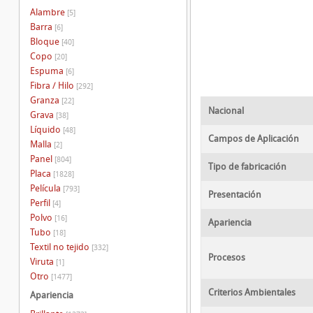
Alambre
[5]
Barra
[6]
Bloque
[40]
Copo
[20]
Espuma
[6]
Fibra / Hilo
[292]
Granza
[22]
Nacional
Grava
[38]
Líquido
[48]
Campos de Aplicación
Malla
[2]
Panel
[804]
Tipo de fabricación
Placa
[1828]
Película
[793]
Presentación
Perfil
[4]
Polvo
[16]
Apariencia
Tubo
[18]
Textil no tejido
[332]
Procesos
Viruta
[1]
Otro
[1477]
Criterios Ambientales
Apariencia