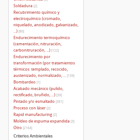
Soldadura
[2]
Recubrimiento químico y
electroquímico (cromado,
niquelado, anodizado, galvanizado,
...)
[80]
Endurecimiento termoquímico
(cementación, nitruración,
carbonitruración, ...)
[122]
Endurecimiento por
transformación (por tratamientos
térmicos: templado, recocido,
austenizado, normalizado, ...
[139]
Bombardeo
[1]
Acabado mecánico (pulido,
rectificado, bruñido, ...)
[39]
Pintado y/o esmaltado
[381]
Proceso con láser
[2]
Rapid manufacturing
[2]
Moldeo de espuma expandida
[3]
Otro
[2164]
Criterios Ambientales