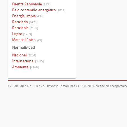
Fuente Renovable
[1135]
Bajo contenido energético
[1011]
Energía limpia
[438]
Reciclado
[1429]
Reciclable
[2109]
Ligero
[1289]
Material único
[49]
Normatividad
Nacional
[2204]
Internacional
[3885]
Ambiental
[2168]
Av. San Pablo No. 180 / Col. Reynosa Tamaulipas / C.P. 02200 Delegación Azcapotzalco