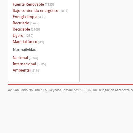
Fuente Renovable
[1135]
Bajo contenido energético
[1011]
Energía limpia
[438]
Reciclado
[1429]
Reciclable
[2109]
Ligero
[1289]
Material único
[49]
Normatividad
Nacional
[2204]
Internacional
[3885]
Ambiental
[2168]
Av. San Pablo No. 180 / Col. Reynosa Tamaulipas / C.P. 02200 Delegación Azcapotzalco