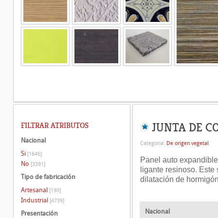
JUNTA DE CO
FILTRAR ATRIBUTOS
Nacional
Categoría:
De origen vegetal
Si
[1645]
Panel auto expandible
No
[3391]
ligante resinoso. Este 
Tipo de fabricación
dilatación de hormigón
Artesanal
[190]
Industrial
[4739]
Nacional
Presentación