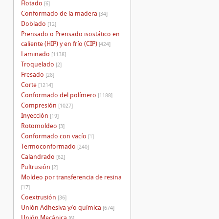
Flotado
[6]
Conformado de la madera
[34]
Doblado
[12]
Prensado o Prensado isostático en
caliente (HIP) y en frío (CIP)
[424]
Laminado
[1138]
Troquelado
[2]
Fresado
[28]
Corte
[1214]
Conformado del polímero
[1188]
Compresión
[1027]
Inyección
[19]
Rotomoldeo
[3]
Conformado con vacío
[1]
Termoconformado
[240]
Calandrado
[62]
Pultrusión
[2]
Moldeo por transferencia de resina
[17]
Coextrusión
[36]
Unión Adhesiva y/o química
[674]
Unión Mecánica
[6]