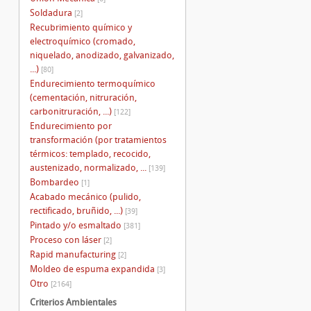
Soldadura
[2]
Recubrimiento químico y
electroquímico (cromado,
niquelado, anodizado, galvanizado,
...)
[80]
Endurecimiento termoquímico
(cementación, nitruración,
carbonitruración, ...)
[122]
Endurecimiento por
transformación (por tratamientos
térmicos: templado, recocido,
austenizado, normalizado, ...
[139]
Bombardeo
[1]
Acabado mecánico (pulido,
rectificado, bruñido, ...)
[39]
Pintado y/o esmaltado
[381]
Proceso con láser
[2]
Rapid manufacturing
[2]
Moldeo de espuma expandida
[3]
Otro
[2164]
Criterios Ambientales