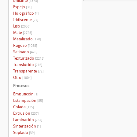
Brillante
[1373]
Espejo
[31]
Holográfico
[4]
Iridiscente
[27]
Liso
[2036]
Mate
[2725]
Metalizado
[170]
Rugoso
[1088]
Satinado
[426]
Texturizado
[2215]
Translúcido
[216]
Transparente
[72]
Otro
[1004]
Procesos
Embutición
[1]
Estampación
[85]
Colada
[125]
Extrusión
[237]
Laminación
[767]
Sinterización
[1]
Soplado
[39]