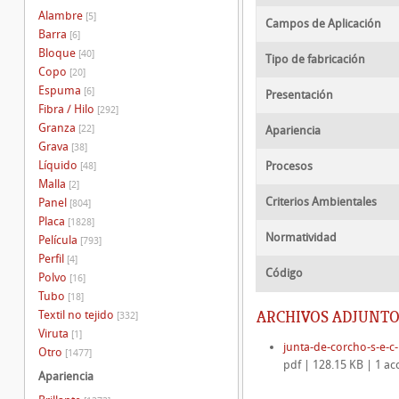
Alambre
[5]
Campos de Aplicación
Barra
[6]
Bloque
[40]
Tipo de fabricación
Copo
[20]
Espuma
[6]
Presentación
Fibra / Hilo
[292]
Granza
[22]
Apariencia
Grava
[38]
Líquido
Procesos
[48]
Malla
[2]
Criterios Ambientales
Panel
[804]
Placa
[1828]
Normatividad
Película
[793]
Perfil
[4]
Código
Polvo
[16]
Tubo
[18]
ARCHIVOS ADJUNTO
Textil no tejido
[332]
Viruta
[1]
junta-de-corcho-s-e-c-
Otro
[1477]
pdf | 128.15 KB | 1 ac
Apariencia