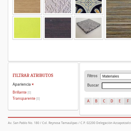
FILTRAR ATRIBUTOS
Filtros
Apariencia
×
Buscar
Brillante
[0]
Transparente
[0]
A
B
C
D
E
F
Av. San Pablo No. 180 / Col. Reynosa Tamaulipas / C.P. 02200 Delegación Azcapotzalco