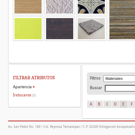
FILTRAR ATRIBUTOS
Filtros
Apariencia
×
Buscar
Iridiscente
[0]
A
B
C
D
E
F
Av. San Pablo No. 180 / Col. Reynosa Tamaulipas / C.P. 02200 Delegación Azcapotzalco