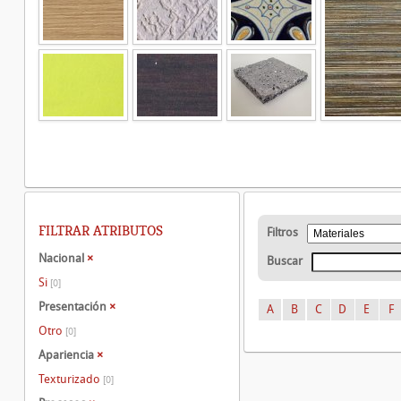
FILTRAR ATRIBUTOS
Filtros
Nacional
×
Buscar
Si
[0]
Presentación
×
A
B
C
D
E
F
Otro
[0]
Apariencia
×
Texturizado
[0]