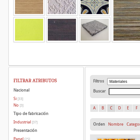
FILTRAR ATRIBUTOS
Filtros
Nacional
Buscar
Si
[33]
No
[3]
A
B
C
D
E
F
Tipo de fabricación
Industrial
[37]
Orden
Nombre
Catego
Presentación
Panel
[25]