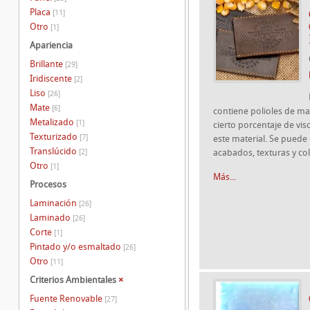
Placa
[11]
Otro
[1]
Apariencia
Brillante
[29]
Iridiscente
[2]
Liso
[26]
Mate
[6]
contiene polioles de maí
Metalizado
[1]
cierto porcentaje de vis
Texturizado
[7]
este material. Se puede
Translúcido
[2]
acabados, texturas y col
Otro
[1]
Más...
Procesos
Laminación
[26]
Laminado
[26]
Corte
[1]
Pintado y/o esmaltado
[26]
Otro
[11]
Criterios Ambientales
×
Fuente Renovable
[27]