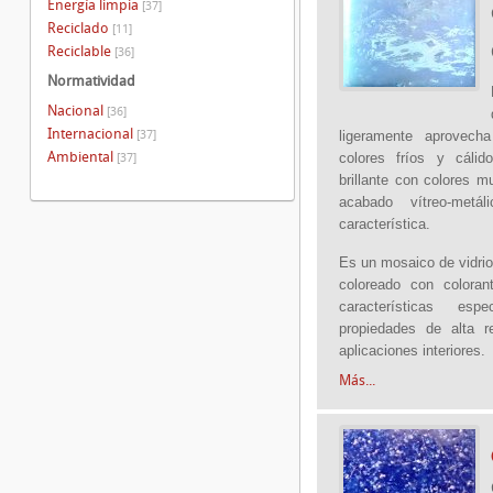
Energía limpia
[37]
Reciclado
[11]
Reciclable
[36]
Normatividad
Nacional
[36]
Internacional
[37]
ligeramente aprovech
Ambiental
colores fríos y cálid
[37]
brillante con colores m
acabado vítreo-metá
característica.
Es un mosaico de vidrio
coloreado con coloran
características es
propiedades de alta r
aplicaciones interiores.
Más...