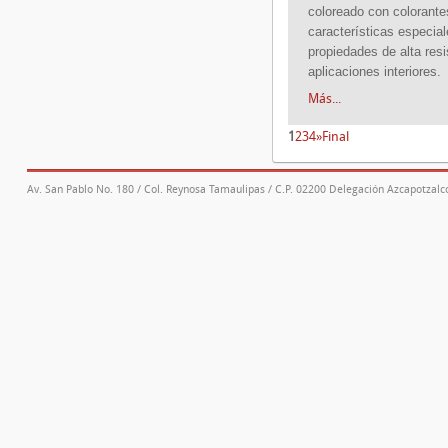
coloreado con colorante
características especia
propiedades de alta res
aplicaciones interiores.
Más...
1
2
3
4
»
Final
Av. San Pablo No. 180 / Col. Reynosa Tamaulipas / C.P. 02200 Delegación Azcapotzalco