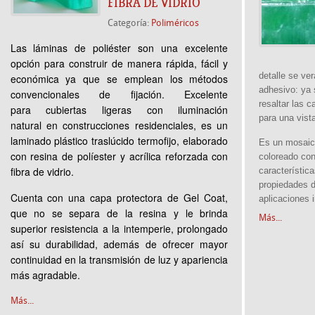
FIBRA DE VIDRIO
Categoría:
Poliméricos
Las láminas de poliéster
son una excelente
opción para construir de manera rápida, fácil y
detalle se ve
económica ya que se emplean los métodos
adhesivo: ya 
convencionales de fijación. Excelente
resaltar las c
para
cubiertas ligeras
con
iluminación
para una vista
natural
en
construcciones residenciales, es un
laminado plástico traslúcido termofijo, elaborado
Es un mosaico
con resina de políester y acrílica reforzada con
coloreado con
fibra de vidrio.
característic
propiedades d
Cuenta con una capa protectora de Gel Coat,
aplicaciones 
que no se separa de la resina y le brinda
Más...
superior resistencia a la intemperie, prolongado
así su durabilidad, además de ofrecer mayor
continuidad en la transmisión de luz y apariencia
más agradable.
Más...