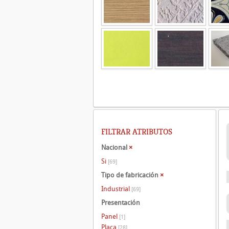
FILTRAR ATRIBUTOS
Nacional
×
Si
[69]
Tipo de fabricación
×
Industrial
[69]
Presentación
Panel
[1]
Placa
[28]