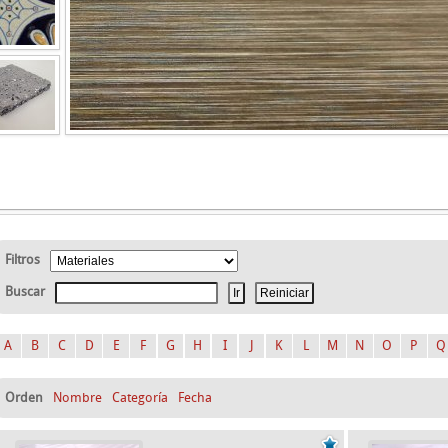
Filtros
Buscar
A
B
C
D
E
F
G
H
I
J
K
L
M
N
O
P
Q
Orden
Nombre
Categoría
Fecha