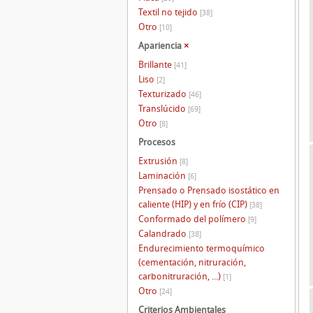
Textil no tejido
[38]
Otro
[10]
Apariencia
×
Brillante
[41]
Liso
[2]
Texturizado
[46]
Translúcido
[69]
Otro
[8]
Procesos
Extrusión
[8]
Laminación
[6]
Prensado o Prensado isostático en
caliente (HIP) y en frío (CIP)
[38]
Conformado del polímero
[9]
Calandrado
[38]
Endurecimiento termoquímico
(cementación, nitruración,
carbonitruración, ...)
[1]
Otro
[24]
Criterios Ambientales