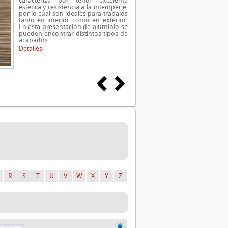
caracteriza por tener excelente
estética y resistencia a la intemperie,
por lo cual son ideales para trabajos
tanto en interior como en exterior.
En esta presentación de aluminio se
pueden encontrar distintos tipos de
acabados.
Detalles
R
S
T
U
V
W
X
Y
Z