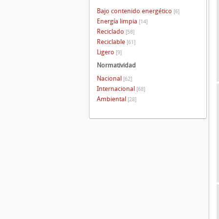
Bajo contenido energético
[6]
Energía limpia
[14]
Reciclado
[58]
Reciclable
[61]
Ligero
[9]
Normatividad
Nacional
[62]
Internacional
[68]
Ambiental
[28]