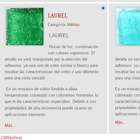
LAUREL
Categoría:
Vidrios
LAUREL
Rocas de luz, combinación
con colores vaporosos. El
detalle se verá manipulado por la elección del
detalle se ve
adhesivo: ya sea uno de color similar o blanco para
adhesivo: ya 
resaltar las características del vidrio o uno diferente
resaltar las c
para una vista versátil.
para una vista
Es un mosaico de vidrio fundido a altas
Es un mosaico
temperaturas coloreado con colorantes minerales lo
coloreado con
que le da características especiales. Debido a sus
característic
propiedades d
propiedades de alta resistencia
puede usarse en
.
aplicaciones 
aplicaciones interiores
Más...
Más...
1
2
3
4
5
6
»
Final