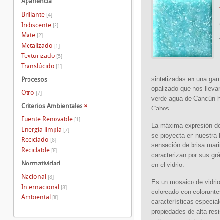
Apariencia
Brillante
[4]
Iridiscente
[2]
Mate
[2]
Metalizado
[1]
Texturizado
[5]
Translúcido
[1]
sintetizadas en una gam
Procesos
opalizado que nos lleva
Otro
[7]
verde agua de Cancún h
Criterios Ambientales
×
Cabos.
Fuente Renovable
[1]
La máxima expresión de
Energía limpia
[7]
se proyecta en nuestra 
Reciclado
[8]
sensación de brisa mari
Reciclable
[8]
caracterizan por sus gr
Normatividad
en el vidrio.
Nacional
[8]
Es un mosaico de vidrio
Internacional
[8]
coloreado con colorante
Ambiental
[8]
características especia
propiedades de alta res