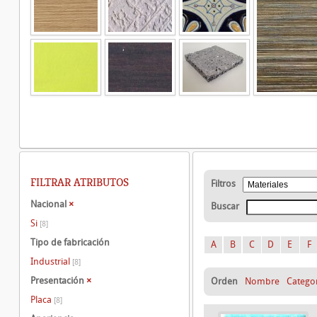
FILTRAR ATRIBUTOS
Filtros
Nacional
×
Buscar
Si
[8]
Tipo de fabricación
A
B
C
D
E
F
Industrial
[8]
Presentación
×
Orden
Nombre
Catego
Placa
[8]