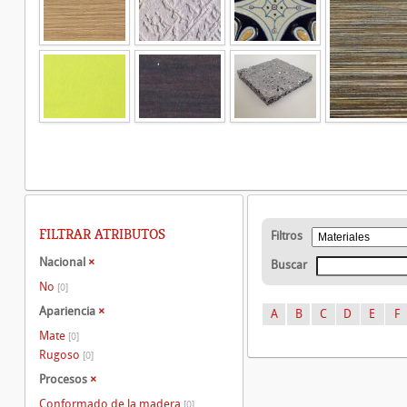
FILTRAR ATRIBUTOS
Filtros
Nacional
×
Buscar
No
[0]
Apariencia
×
A
B
C
D
E
F
Mate
[0]
Rugoso
[0]
Procesos
×
Conformado de la madera
[0]