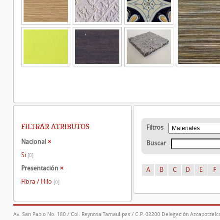
FILTRAR ATRIBUTOS
Filtros
Nacional
×
Buscar
Si
[0]
Presentación
×
A
B
C
D
E
F
Fibra / Hilo
[0]
Av. San Pablo No. 180 / Col. Reynosa Tamaulipas / C.P. 02200 Delegación Azcapotzalco