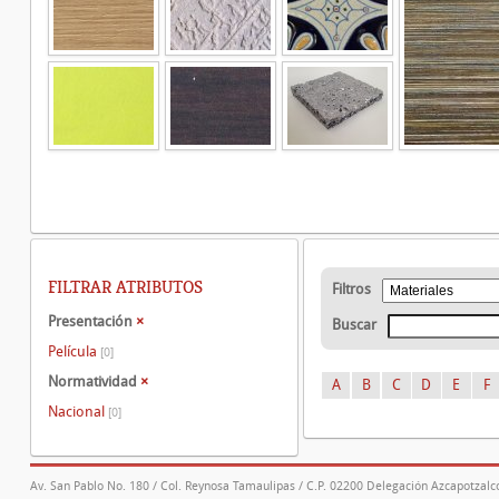
FILTRAR ATRIBUTOS
Filtros
Presentación
×
Buscar
Película
[0]
Normatividad
×
A
B
C
D
E
F
Nacional
[0]
Av. San Pablo No. 180 / Col. Reynosa Tamaulipas / C.P. 02200 Delegación Azcapotzalco