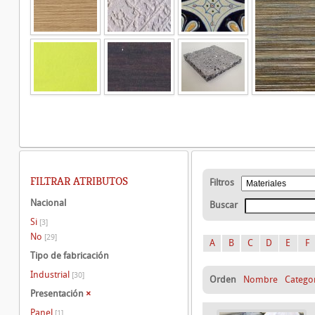
FILTRAR ATRIBUTOS
Filtros
Nacional
Buscar
Si
[3]
No
[29]
A
B
C
D
E
F
Tipo de fabricación
Industrial
[30]
Orden
Nombre
Catego
Presentación
×
Panel
[1]