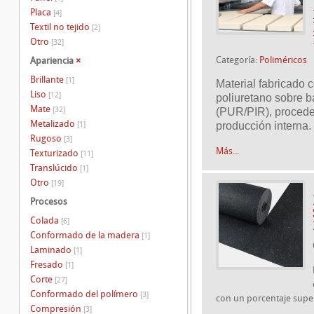
Placa
[4]
Textil no tejido
[2]
Otro
[32]
Categoría:
Poliméricos
Apariencia
×
Brillante
[1]
Material fabricado 
Liso
[12]
poliuretano sobre 
Mate
[32]
(PUR/PIR), procede
Metalizado
[1]
producción interna.
Rugoso
[3]
Más...
Texturizado
[11]
Translúcido
[1]
Otro
[19]
Procesos
Colada
[6]
Conformado de la madera
[1]
Laminado
[1]
Fresado
[1]
Corte
[27]
Conformado del polímero
[3]
con un porcentaje super
Compresión
[3]