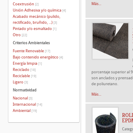
Más...
Coextrusión
[2]
Unión Adhesiva y/o química
[4]
Acabado mecánico (pulido,
rectificado, bruñido, ...)
[3]
Pintado y/o esmaltado
[1]
Otro
[22]
Criterios Ambientales
Fuente Renovable
[17]
Bajo contenido energético
[4]
Energía limpia
[1]
Reciclado
[18]
porcentaje superior al 
Reciclable
[19]
son anclados y prensad
Ligero
[3]
de poliuretano.
Normatividad
Más...
Nacional
[3]
Internacional
[14]
Ambiental
[19]
ROL
EPD
Categ