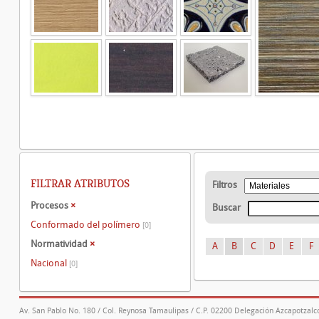
FILTRAR ATRIBUTOS
Filtros
Procesos
×
Buscar
Conformado del polímero
[0]
Normatividad
×
A
B
C
D
E
F
Nacional
[0]
Av. San Pablo No. 180 / Col. Reynosa Tamaulipas / C.P. 02200 Delegación Azcapotzalco