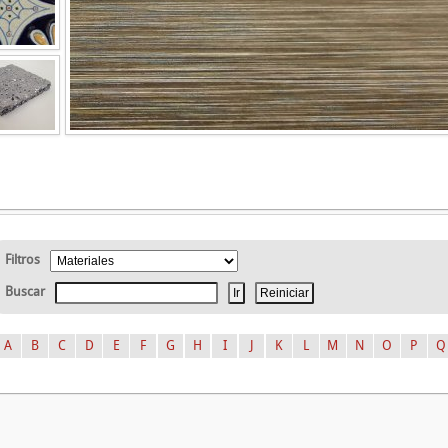
Filtros
Buscar
A
B
C
D
E
F
G
H
I
J
K
L
M
N
O
P
Q