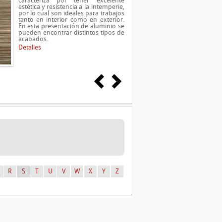
caracteriza por tener excelente
estética y resistencia a la intemperie,
por lo cual son ideales para trabajos
tanto en interior como en exterior.
En esta presentación de aluminio se
pueden encontrar distintos tipos de
acabados.
Detalles
R
S
T
U
V
W
X
Y
Z