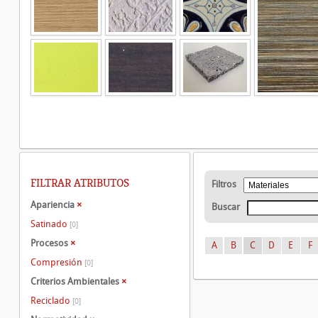
FILTRAR ATRIBUTOS
Filtros
Apariencia
×
Buscar
Satinado
[0]
Procesos
×
A
B
C
D
E
F
Compresión
[0]
Criterios Ambientales
×
Reciclado
[0]