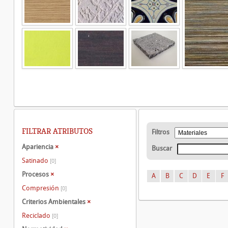
FILTRAR ATRIBUTOS
Filtros
Apariencia
×
Buscar
Satinado
[0]
Procesos
×
A
B
C
D
E
F
Compresión
[0]
Criterios Ambientales
×
Reciclado
[0]