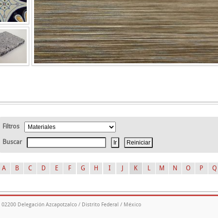
Filtros
Buscar
A
B
C
D
E
F
G
H
I
J
K
L
M
N
O
P
Q
. 02200 Delegación Azcapotzalco / Distrito Federal / México