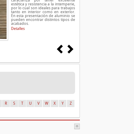
caracteriza por tener excelente
estética y resistencia a la intemperie,
por lo cual son ideales para trabajos
tanto en interior como en exterior.
En esta presentación de aluminio se
pueden encontrar distintos tipos de
acabados.
Detalles
R
S
T
U
V
W
X
Y
Z