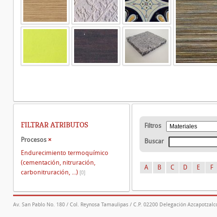
FILTRAR ATRIBUTOS
Filtros
Procesos
×
Buscar
Endurecimiento termoquímico
(cementación, nitruración,
A
B
C
D
E
F
carbonitruración, ...)
[0]
Av. San Pablo No. 180 / Col. Reynosa Tamaulipas / C.P. 02200 Delegación Azcapotzalco