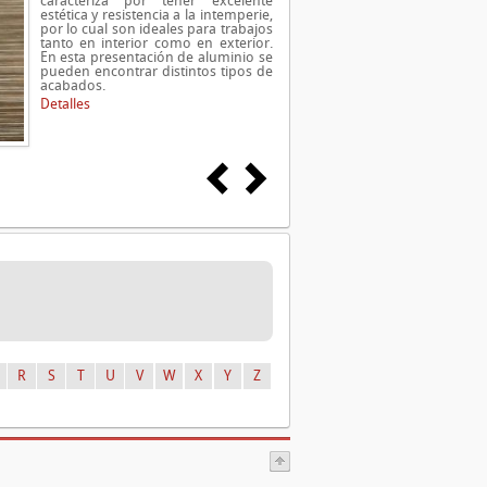
caracteriza por tener excelente
estética y resistencia a la intemperie,
por lo cual son ideales para trabajos
tanto en interior como en exterior.
En esta presentación de aluminio se
pueden encontrar distintos tipos de
acabados.
Detalles
R
S
T
U
V
W
X
Y
Z