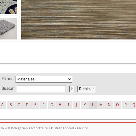
Filtros
Buscar
A
B
C
D
E
F
G
H
I
J
K
L
M
N
O
P
Q
. 02200 Delegación Azcapotzalco / Distrito Federal / México